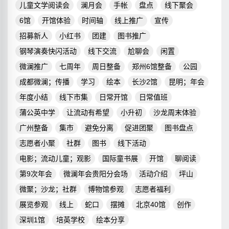
儿童文学阅读会
澜月会
手帐
盘点
线下聚会
6馆
开馆体验
时间轴
线上推广
宣传
招募新人
小红书
团建
图书推广
钢琴演奏快闪活动
线下交流
尬聊会
闲置
微澜推广
七周年
周日整备
郑州6馆整备
公园
成都微澜；传播
学习
绘本
长沙2馆
昆明；年会
年度小结
线下市集
日常开馆
日常值班
蒲公英中学
让流动有希望
小升初
沙龙周末体验
广州整备
集市
避免分离
促进团聚
图书盘点
志愿者小聚
社群
图书
线下活动
电影；流动儿童；观影
国际童书展
开馆
聊阅读
第9次年会
微澜年会贵阳分会场
活动介绍
坪山
微聚；沙龙；社群
博物馆参观
志愿者福利
展览参观
线上
蛇口
摆摊
北京40馆
创作
深圳1馆
培英学校
绘本分享