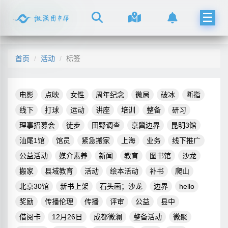
☰
首页
活动
标签
电影
点映
女性
周年纪念
微局
破冰
断指
线下
打球
运动
讲座
培训
整备
研习
理事招募会
徒步
田野调查
京冀边界
昆明3馆
汕尾1馆
馆员
紧急搬家
上海
业务
线下推广
公益活动
媒介素养
新闻
教育
图书馆
沙龙
搬家
县域教育
活动
绘本活动
补书
爬山
北京30馆
新书上架
石头画；沙龙
边界
hello
奖励
传播伦理
传播
评审
公益
县中
借阅卡
12月26日
成都微澜
整备活动
微聚