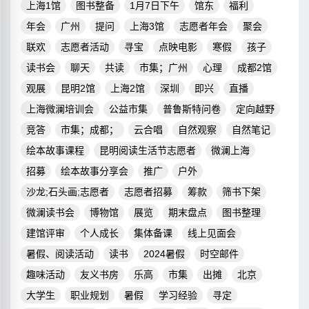
上海1馆
图书整备
1月7日下午
馆东
福利
年会
广州
提问
上海3馆
志愿者年会
聚会
联欢
志愿者活动
寻宝
点映电影
寒假
孩子
读书会
聊天
共读
市集；广州
心理
成都2馆
观展
昆明2馆
上海2馆
深圳
即兴
直播
上海微澜培训会
公益市集
普鲁斯特问卷
定向越野
竞答
市集；成都；
云合唱
自然观察
自然笔记
绘本故事课程
昆明阅读生活节志愿者
微澜上海
招募
绘本故事分享会
推广
户外
沙龙;石头画;志愿者
志愿者招募
筹款
筛书下架
微澜读书会
博物馆
展览
期末盘点
图书整理
建馆评审
个人成长
集体备课
线上见面会
暑假、阅读活动
读书
2024暑假
时空邮件
趣味活动
友义书房
乐高
市集
出摊
北京
大学生
职业规划
暑假
学习经验
寻定