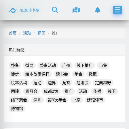
☰
首页
活动
标签
推广
热门标签
整备
微局
整备活动
广州
线下推广
市集
徒步
绘本故事课程
读书会
年会
微聚
绘本活动
运动
边界
竞答
尬聊会
定向越野
团建
澜月会
成都2馆
推广
活动
传播
线下
线下聚会
深圳
第9次年会
北京
建馆评审
博物馆