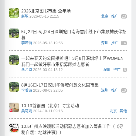
2026北京图书市集·全年场
赵敏
2026-05-15 21:15
北京
推广
23
5月22日-5月24日深圳蛇口南海意库线下市集顾摊伙伴招
募
李若诗
2026-05-13 19:56
深圳
推广
14
一起来春天的公园摆摊吧！3月8日深圳坪山区WOMEN
我们一起做好事市集招募顾摊志愿者
李若诗
2026-03-04 18:12
深圳
推广
6
8月16日-17日深圳华侨城创意文化园市集
李若诗
2025-08-03 22:05
深圳
推广
10
10.13首钢园（北京）寻宝活动
吴莉娟
2024-10-11 09:16
北京
其他
10.5广州点映观影活动招募志愿者加入筹备工作（《寻
秘自然：地球往事》）