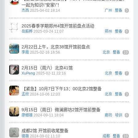
一起为知识\"安家\"！
杰西
2025-04-02 18:14
广州
整备
5
2025春季学期郑州4馆开馆前盘点活动
岳毅桦
2025-03-24 11:07
郑州
整备
6
2月22日上午，北京38馆开馆前盘点
李霞
2025-02-16 16:56
北京
整备
10
2月15日（周六）北京41馆
XuPeng
2025-02-11 22:16
北京
整备
7
【紧急】10月7日下午13：00北京2馆整备
孟欣
2024-10-06 12:03
北京
整备
3
9月15日（周日）微澜廊坊2馆开馆前整备
廖细雄
2024-09-11 18:04
廊坊
培训
6
成都2馆 开馆前收尾整备
骆薇
2024-09-02 11:10
成都
整备
10