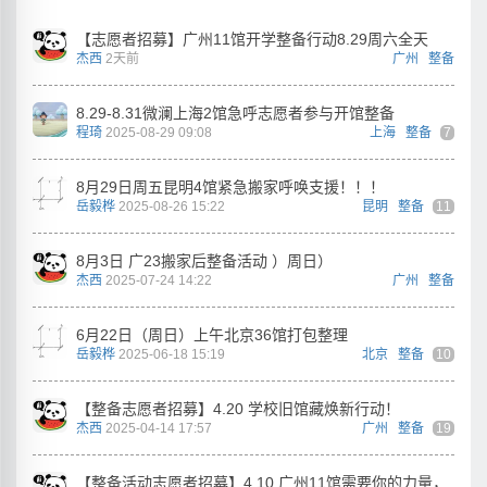
【志愿者招募】广州11馆开学整备行动8.29周六全天
杰西
2天前
广州
整备
8.29-8.31微澜上海2馆急呼志愿者参与开馆整备
程琦
2025-08-29 09:08
上海
整备
7
8月29日周五昆明4馆紧急搬家呼唤支援！！！
岳毅桦
2025-08-26 15:22
昆明
整备
11
8月3日 广23搬家后整备活动 ）周日）
杰西
2025-07-24 14:22
广州
整备
6月22日（周日）上午北京36馆打包整理
岳毅桦
2025-06-18 15:19
北京
整备
10
【整备志愿者招募】4.20 学校旧馆藏焕新行动！
杰西
2025-04-14 17:57
广州
整备
19
【整备活动志愿者招募】4.10 广州11馆需要你的力量，