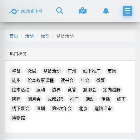
☰
首页
活动
标签
整备活动
热门标签
整备
微局
整备活动
广州
线下推广
市集
徒步
绘本故事课程
读书会
年会
微聚
绘本活动
运动
边界
竞答
尬聊会
定向越野
团建
澜月会
成都2馆
推广
活动
传播
线下
线下聚会
深圳
第9次年会
北京
建馆评审
博物馆