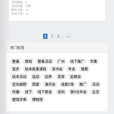
活动费用：0
活动名额：不限
报名人数：15
实到人数：15
1
2
3
...
»
热门标签
整备
微局
整备活动
广州
线下推广
市集
徒步
绘本故事课程
读书会
年会
微聚
绘本活动
运动
边界
竞答
尬聊会
定向越野
团建
澜月会
成都2馆
推广
活动
传播
线下
线下聚会
深圳
第9次年会
北京
建馆评审
博物馆