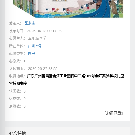
发布人：
张燕南
发布时间：2026-04-18 00:17:08
心愿主人： 五年级同学
所在单位：
广州7馆
心愿类型：
图书
心愿数：1
认领期限： 2026-06-27 23:55
收货地点：
广东广州番禺区会江工业园石中二路101号会江实验学校门卫
室转图书室
认领数：0
达成数：0
点赞数：0
认领已截止
心愿详情