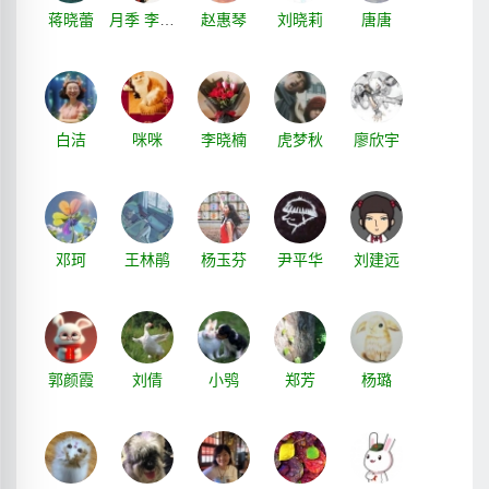
蒋晓蕾
月季 李亚楠
赵惠琴
刘晓莉
唐唐
白洁
咪咪
李晓楠
虎梦秋
廖欣宇
邓珂
王林鹃
杨玉芬
尹平华
刘建远
郭颜霞
刘倩
小鸮
郑芳
杨璐