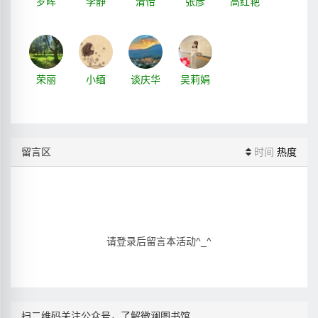
罗晖
李静
清怡
张彦
高红艳
荣丽
小缅
谈庆华
吴莉娟
留言区
时间
热度
请登录后留言本活动^_^
扫二维码关注公众号，了解微澜图书馆