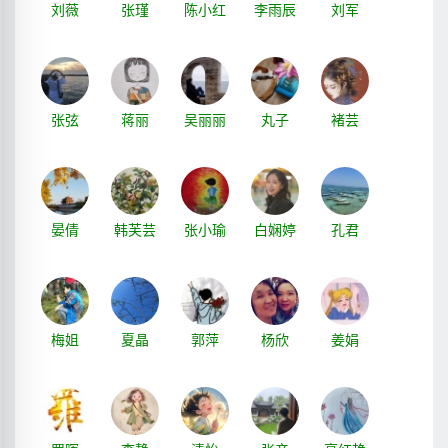
刘薇
张瑾
陈小红
李雨辰
刘军
张弦
蒋丽
吴丽丽
丸子
褚芸
晏倩
韩芙芸
张小瑜
白娴婷
孔君
梅姐
夏晶
郭萍
杨欣
姜娟