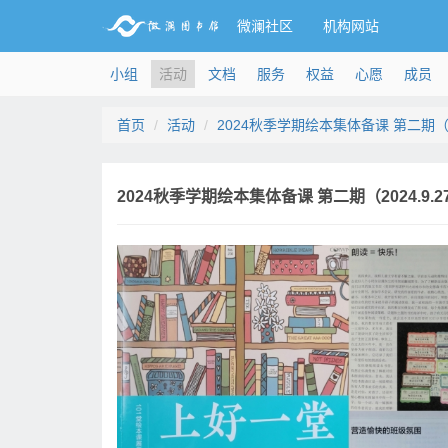
微澜社区
机构网站
小组
活动
文档
服务
权益
心愿
成员
首页
活动
2024秋季学期绘本集体备课 第二期（20
2024秋季学期绘本集体备课 第二期（2024.9.2