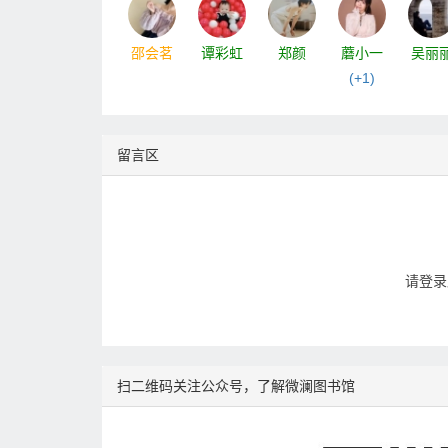
邵会茗
谭彩虹
郑颜
蘑小一
吴丽
(+1)
留言区
请登录
扫二维码关注公众号，了解微澜图书馆