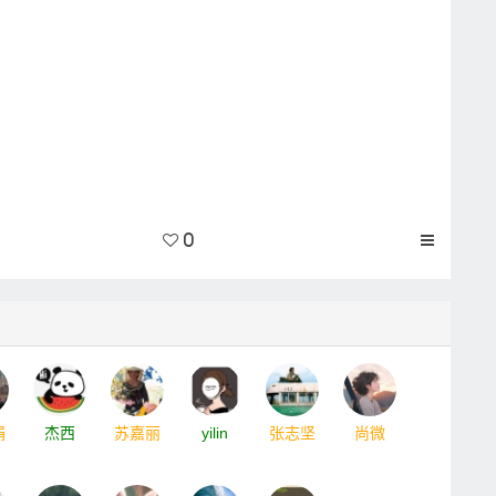
0
娟
杰西
苏嘉丽
yilin
张志坚
尚微