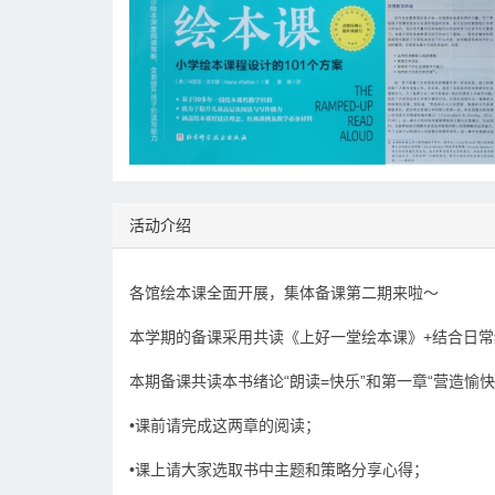
活动介绍
各馆绘本课全面开展，集体备课第二期来啦～
本学期的备课采用共读《上好一堂绘本课》+结合日
本期备课共读本书绪论“朗读=快乐”和第一章“营造愉快
•课前请完成这两章的阅读；
•课上请大家选取书中主题和策略分享心得；