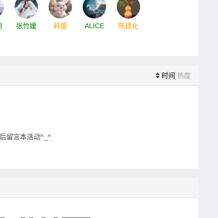
丽
张竹媛
韩蕾
ALICE
陈建化
时间
热度
后留言本活动^_^