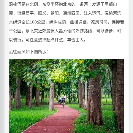
温榆河是在北侧、东侧半环抱北京的一条河，发源于军都山
麓，流经昌平、顺义、朝阳、通州四区，注入运河。温榆河滨
水绿道全长108公里，绿树成荫，曲径通幽，凉风习习，连接若
干公园，是北京近郊最迷人最方便的郊游路线，可以徒步，可
以骑行，可任意选择起点终点，丰俭由人。
沿徒画风如下图所示：